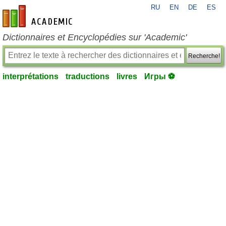
RU
EN
DE
ES
fr-academic.com
Dictionnaires et Encyclopédies sur 'Academic'
Recherche!
interprétations
traductions
livres
Игры ⚽