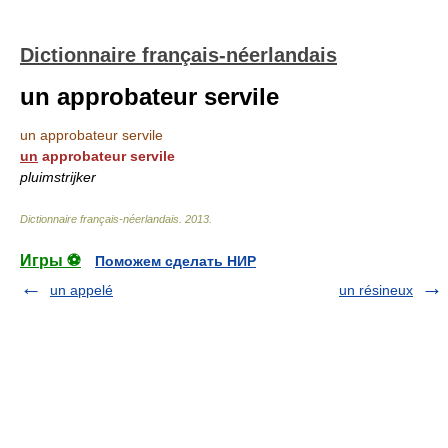
Dictionnaire français-néerlandais
un approbateur servile
un approbateur servile
un
approbateur servile
pluimstrijker
Dictionnaire français-néerlandais
.
2013
.
Игры ⚽
Поможем сделать НИР
un appelé
un résineux