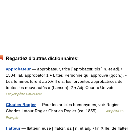
Regardez d'autres dictionnaires:
approbateur
— approbateur, trice [ aprɔbatɶr, tris ] n. et adj. •
1534; lat. approbator 1 ♦ Littér. Personne qui approuve (qqch.). «
Les femmes furent au XVIII e s. les ferventes approbatrices de
toutes les nouveautés » (Lanson). 2 ♦ Adj. Cour. « Un vote… …
Encyclopédie Universelle
Charles Rogier
— Pour les articles homonymes, voir Rogier.
Charles Latour Rogier Charles Rogier (ca. 1855) …
Wikipédia en
Français
flatteur
— flatteur, euse [ flatɶr, øz ] n. et adj. • fin XIIIe; de flatter I