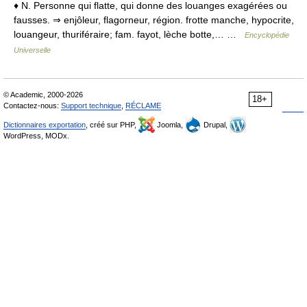
♦ N. Personne qui flatte, qui donne des louanges exagérées ou
fausses. ⇒ enjôleur, flagorneur, région. frotte manche, hypocrite,
louangeur, thuriféraire; fam. fayot, lèche botte,… …
Encyclopédie
Universelle
© Academic, 2000-2026
18+
Contactez-nous:
Support technique
,
RÉCLAME
Dictionnaires exportation
, créé sur PHP,
Joomla,
Drupal,
WordPress, MODx.